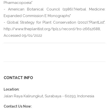
Pharmacopoeia"
- American Botanical Council (1986)."Herbal Medicine:
Expanded Commission E Monographs"
- Global Strategy for Plant Conservation (2002)."PlantList".
http://www.theplantlist.org/tpl1.1/record/tro-26612688,
Accessed 09/01/2022
CONTACT INFO
Location:
Jalan Raya Kalirungkut, Surabaya - 60293, Indonesia
Contact Us Now: