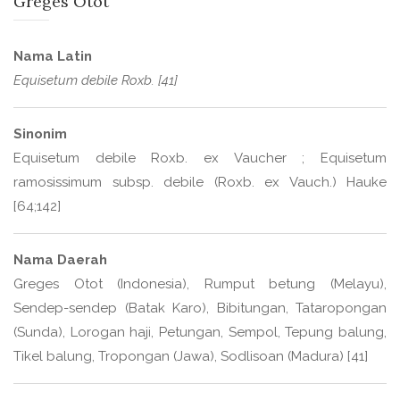
Greges Otot
Nama Latin
Equisetum debile Roxb. [41]
Sinonim
Equisetum debile Roxb. ex Vaucher ; Equisetum
ramosissimum subsp. debile (Roxb. ex Vauch.) Hauke
[64;142]
Nama Daerah
Greges Otot (Indonesia), Rumput betung (Melayu),
Sendep-sendep (Batak Karo), Bibitungan, Tataropongan
(Sunda), Lorogan haji, Petungan, Sempol, Tepung balung,
Tikel balung, Tropongan (Jawa), Sodlisoan (Madura) [41]