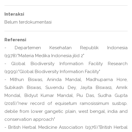
Interaksi
Belum terdokumentasi
Referensi
- Departemen Kesehatan Republik Indonesia
(1978)."Materia Medika Indonesia jilid 2"
- Global Biodiversity Information Facility Research
(1999)."Global Biodiversity Information Facility"
- Mithun Biswas, Aninda Mandal, Madhuparna Hore,
Subikash Biswas, Suvendu Dey, Jayita Biswas1, Amrik
Mondal, Bidyut Kumar Mandal, Piu Das, Sudha Gupta
(2016)."new record of equisetum ramosissimum susbsp.
debile from lower gangetic plain, west bengal, india and
conservation approach"
- British Herbal Medicine Association (1976)."British Herbal