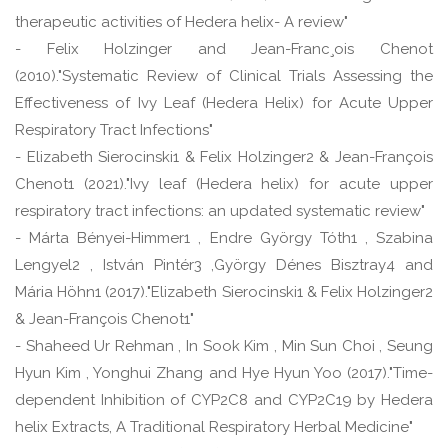
therapeutic activities of Hedera helix- A review"
- Felix Holzinger and Jean-Franc¸ois Chenot
(2010)."Systematic Review of Clinical Trials Assessing the
Effectiveness of Ivy Leaf (Hedera Helix) for Acute Upper
Respiratory Tract Infections"
- Elizabeth Sierocinski1 & Felix Holzinger2 & Jean-François
Chenot1 (2021)."Ivy leaf (Hedera helix) for acute upper
respiratory tract infections: an updated systematic review"
- Márta Bényei-Himmer1 , Endre György Tóth1 , Szabina
Lengyel2 , István Pintér3 ,György Dénes Bisztray4 and
Mária Höhn1 (2017)."Elizabeth Sierocinski1 & Felix Holzinger2
& Jean-François Chenot1"
- Shaheed Ur Rehman , In Sook Kim , Min Sun Choi , Seung
Hyun Kim , Yonghui Zhang and Hye Hyun Yoo (2017)."Time-
dependent Inhibition of CYP2C8 and CYP2C19 by Hedera
helix Extracts, A Traditional Respiratory Herbal Medicine"