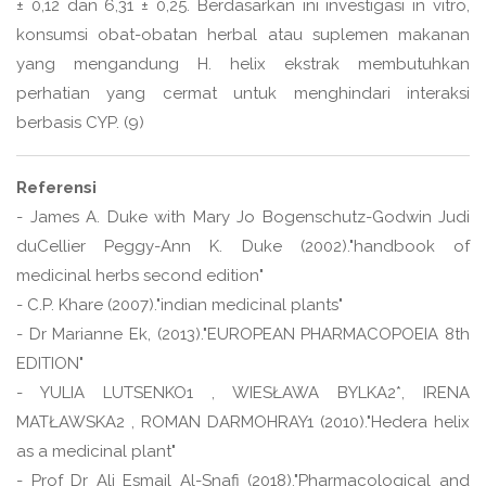
± 0,12 dan 6,31 ± 0,25. Berdasarkan ini investigasi in vitro,
konsumsi obat-obatan herbal atau suplemen makanan
yang mengandung H. helix ekstrak membutuhkan
perhatian yang cermat untuk menghindari interaksi
berbasis CYP. (9)
Referensi
- James A. Duke with Mary Jo Bogenschutz-Godwin Judi
duCellier Peggy-Ann K. Duke (2002)."handbook of
medicinal herbs second edition"
- C.P. Khare (2007)."indian medicinal plants"
- Dr Marianne Ek, (2013)."EUROPEAN PHARMACOPOEIA 8th
EDITION"
- YULIA LUTSENKO1 , WIESŁAWA BYLKA2*, IRENA
MATŁAWSKA2 , ROMAN DARMOHRAY1 (2010)."Hedera helix
as a medicinal plant"
- Prof Dr Ali Esmail Al-Snafi (2018)."Pharmacological and