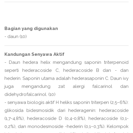
Bagian yang digunakan
- daun (10)
Kandungan Senyawa Aktif
- Daun hedera helix mengandung saponin triterpenoid
seperti hederacoside C, hederacoside B dan - dan
hederin. Saponin utama adalah hederasaponin C. Daun ivy
juga mengandung zat alergi falcarinol dan
didehydrofalcarinol. (10)
- senyawa biologis aktif H heliks saponin triterpen (2,5–6%):
glikosida bidesmosidik dari hederagenin: hederacoside
(1,7-4,8%), hederacoside D (0,4-0,8%), hederacoside (0,1-
0,2%), dan monodesmoside -hederin (0,1–0,3%). Kelompok