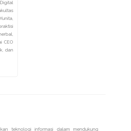
igital
kultas
unita,
raktisi
erbal,
ai CEO
ek, dan
gkan teknologi informasi dalam mendukung