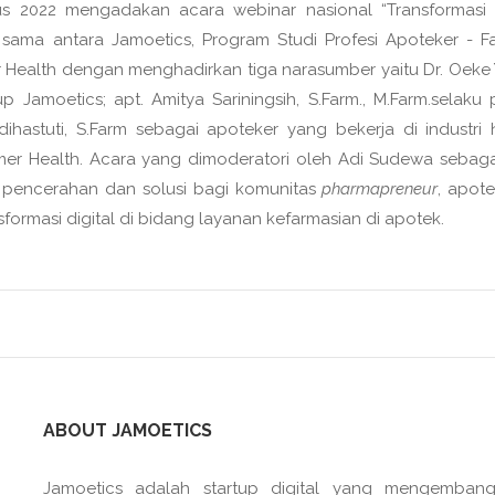
us 2022 mengadakan acara webinar nasional “Transformasi D
 sama antara Jamoetics, Program Studi Profesi Apoteker - Fa
Health dengan menghadirkan tiga narasumber yaitu Dr. Oeke Y
p Jamoetics; apt. Amitya Sariningsih, S.Farm., M.Farm.selaku p
ihastuti, S.Farm sebagai apoteker yang bekerja di industri h
er Health. Acara yang dimoderatori oleh Adi Sudewa sebag
n pencerahan dan solusi bagi komunitas
pharmapreneur
, apot
rmasi digital di bidang layanan kefarmasian di apotek.
ABOUT JAMOETICS
Jamoetics adalah startup digital yang mengemban