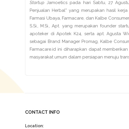
Startup
Jamoetics pada hari Sabtu, 27 Agust
Penjualan Herbal” yang merupakan hasil kerja
Farmasi Ubaya, Farmacare, dan Kalbe Consumer 
S.Si., M.Si., Apt. yang merupakan founder startu
apoteker di Apotek K24, serta apt. Agusta Wid
sebagai Brand Manager Promag, Kalbe Consum
Farmacare.id ini diharapkan dapat memberika
masyarakat umum dalam persiapan menuju transfo
CONTACT INFO
Location: